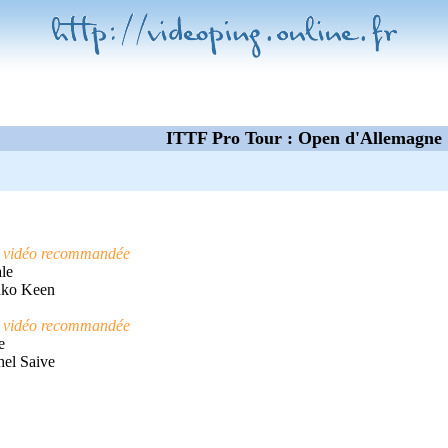
ITTF Pro Tour : Open d'Allemagne
)
vidéo recommandée
ale
inko Keen
)
vidéo recommandée
e
hel Saive