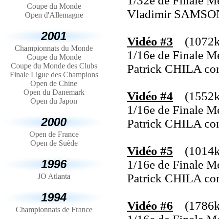
1/32e de Finale M
Coupe du Monde
Vladimir SAMSO
Open d'Allemagne
2001
Vidéo #3
(1072ko
Championnats du Monde
1/16e de Finale M
Coupe du Monde
Coupe du Monde des Clubs
Patrick CHILA c
Finale Ligue des Champions
Open de Chine
Open du Danemark
Vidéo #4
(1552ko
Open du Japon
1/16e de Finale M
2000
Patrick CHILA c
Open de France
Open de Suède
Vidéo #5
(1014ko
1996
1/16e de Finale M
Patrick CHILA c
JO Atlanta
1994
Vidéo #6
(1786k
Championnats de France