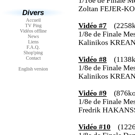
1/16e de Finale M
Zoltan FEJER-K
Divers
Accueil
Vidéo #7
(2258k
TV Ping
Vidéos offline
1/8e de Finale Me
News
Kalinikos KREA
Liens
F.A.Q.
Shop'ping
Vidéo #8
(1138k
Contact
1/8e de Finale Me
English version
Kalinikos KREA
Vidéo #9
(876ko,
1/8e de Finale Me
Fredrik HAKANS
Vidéo #10
(1226k